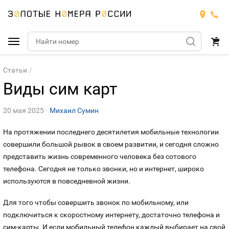
Подобрать номер
Статьи
Виды сим карт
МТС
20 мая 2025
Михаил Сумин
Билайн
МТС
На протяжении последнего десятилетия мобильные технологии
Мегафон
совершили большой рывок в своем развитии, и сегодня сложно
Номера
БИЛАЙН
представить жизнь современного человека без сотового
телефона. Сегодня не только звонки, но и интернет, широко
Теле2
Тарифы
МЕГАФОН
Номера
используются в повседневной жизни.
Йота
Тарифы
ТЕЛЕ2
Для того чтобы совершить звонок по мобильному, или
Номера
подключиться к скоростному интернету, достаточно телефона и
Продать номер
Тарифы
ЙОТА
сим-карты. И если мобильный телефон каждый выбирает на свой