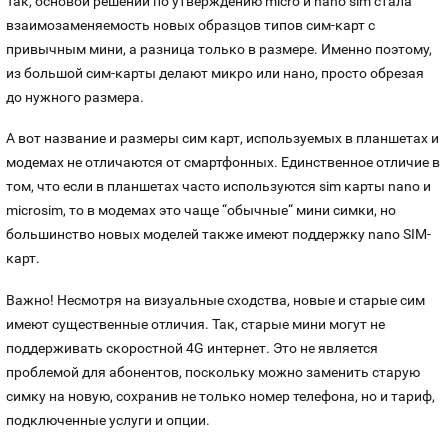
Так, основой решений по утверждению micro и nano sim стала
взаимозаменяемость новых образцов типов сим-карт с
привычным мини, а разница только в размере. Именно поэтому,
из большой сим-карты делают микро или нано, просто обрезая
до нужного размера.
А вот название и размеры сим карт, используемых в планшетах и
модемах не отличаются от смартфонных. Единственное отличие в
том, что если в планшетах часто используются sim карты nano и
microsim, то в модемах это чаще “обычные“ мини симки, но
большинство новых моделей также имеют поддержку nano SIM-
карт.
Важно!
Несмотря на визуальные сходства, новые и старые сим
имеют существенные отличия. Так, старые мини могут не
поддерживать скоростной 4G интернет. Это не является
проблемой для абонентов, поскольку можно заменить старую
симку на новую, сохранив не только номер телефона, но и тариф,
подключенные услуги и опции.