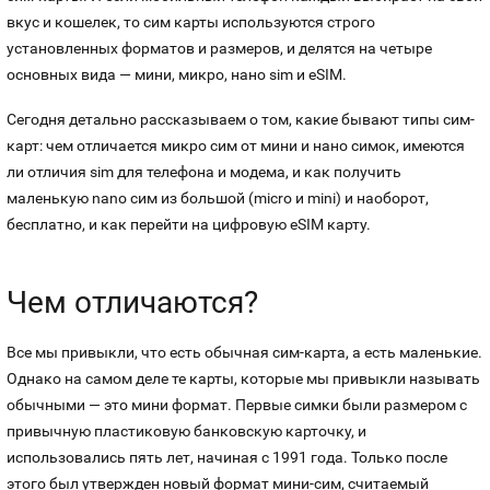
вкус и кошелек, то сим карты используются строго
Оплата и доставка
Тарифы
установленных форматов и размеров, и делятся на четыре
Номера
основных вида — мини, микро, нано sim и eSIM.
Контакты
Сегодня детально рассказываем о том, какие бывают типы сим-
Устройства
карт: чем отличается микро сим от мини и нано симок, имеются
ли отличия sim для телефона и модема, и как получить
маленькую nano сим из большой (micro и mini) и наоборот,
бесплатно, и как перейти на цифровую eSIM карту.
Чем отличаются?
Все мы привыкли, что есть обычная сим-карта, а есть маленькие.
Однако на самом деле те карты, которые мы привыкли называть
обычными — это мини формат. Первые симки были размером с
привычную пластиковую банковскую карточку, и
использовались пять лет, начиная с 1991 года. Только после
этого был утвержден новый формат мини-сим, считаемый