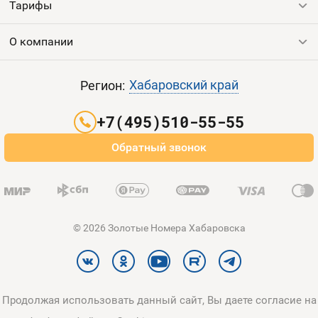
Тарифы
Все номера
Продать номер
О компании
Выгодные тарифы
Пополнить баланс
Все тарифы
Контакты
Хабаровский край
Регион:
Партнерам
+7(495)510-55-55
Оплата и доставка
Обратный звонок
Карта сайта
© 2026 Золотые Номера Хабаровска
Продолжая использовать данный сайт, Вы даете согласие на