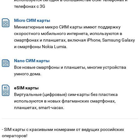
телефонах с 3G
Оплата и доставка
Тарифы
Номера
Micro СИМ карты
Контакты
Миниатюрные микро СИМ карты имеют поддержку
скоростного мобильного интернета, используются в
Устройства
смартфонах и планшетах, включая iPhone, Samsung Galaxy
и смартфоны Nokia Lumia.
Nano СИМ карты
Все новые смартфоны и планшеты, многие устройства
умного дома.
eSIM карты
Виртуальные (цифровые) сим-карты без пластика
используются в новых флагманских смартфонах,
планшетах, smart-часах.
- SIM карты с красивыми номерами от ведущих российских
операторов!