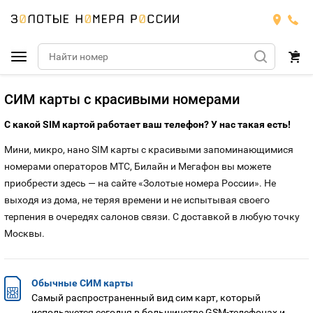
Подобрать номер
СИМ карты с красивыми номерами
С какой SIM картой работает ваш телефон? У нас такая есть!
МТС
Мини, микро, нано SIM карты с красивыми запоминающимися
Билайн
МТС
номерами операторов МТС, Билайн и Мегафон вы можете
приобрести здесь — на сайте «Золотые номера России». Не
Мегафон
Номера
выходя из дома, не теряя времени и не испытывая своего
БИЛАЙН
терпения в очередях салонов связи. С доставкой в любую точку
Теле2
Тарифы
Москвы.
МЕГАФОН
Номера
Йота
Тарифы
ТЕЛЕ2
Номера
Обычные СИМ карты
Самый распространенный вид сим карт, который
Продать номер
Тарифы
ЙОТА
используется сегодня в большинстве GSM-телефонах и