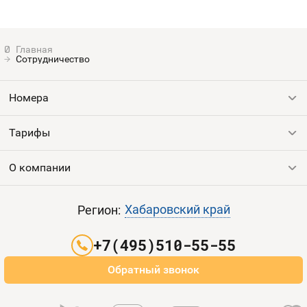
Сотрудничество
Номера
Тарифы
Все номера
Продать номер
О компании
Выгодные тарифы
Пополнить баланс
Все тарифы
Контакты
Хабаровский край
Регион:
Партнерам
+7(495)510-55-55
Оплата и доставка
Обратный звонок
Карта сайта