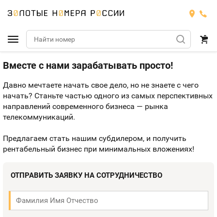
Вместе с нами зарабатывать просто!
Подобрать номер
Давно мечтаете начать свое дело, но не знаете с чего
МТС
начать? Станьте частью одного из самых перспективных
направлений современного бизнеса — рынка
Билайн
МТС
телекоммуникаций.
Мегафон
Номера
Предлагаем стать нашим субдилером, и получить
БИЛАЙН
рентабельный бизнес при минимальных вложениях!
Теле2
Тарифы
МЕГАФОН
Номера
ОТПРАВИТЬ ЗАЯВКУ НА СОТРУДНИЧЕСТВО
Йота
Тарифы
ТЕЛЕ2
Номера
Продать номер
Тарифы
ЙОТА