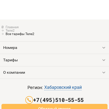
Теле2
Все тарифы Теле2
Номера
Тарифы
Все номера
Продать номер
О компании
Выгодные тарифы
Пополнить баланс
Все тарифы
Контакты
Хабаровский край
Регион:
Партнерам
+7(495)510-55-55
Оплата и доставка
Обратный звонок