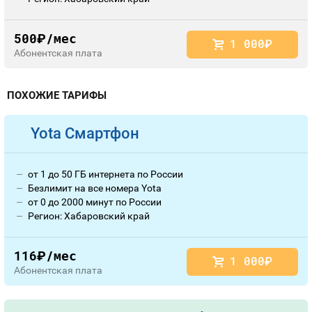
Оплата и доставка
Тарифы
Номера
500
/мес
руб.
1 000
руб.
Абонентская плата
Контакты
Устройства
ПОХОЖИЕ ТАРИФЫ
Yota Смартфон
от 1 до 50 ГБ интернета по России
Безлимит на все номера Yota
от 0 до 2000 минут по России
Регион: Хабаровский край
116
/мес
руб.
1 000
руб.
Абонентская плата