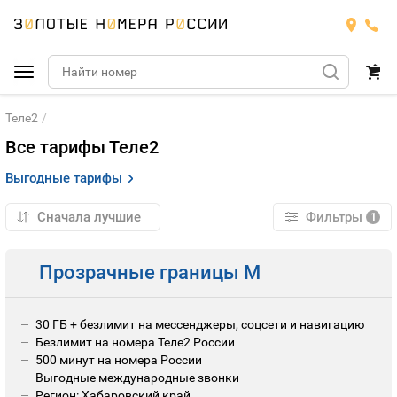
Теле2
Подобрать номер
Все тарифы Теле2
МТС
Выгодные тарифы
Билайн
МТС
Фильтры
1
Мегафон
Номера
БИЛАЙН
Прозрачные границы M
Теле2
Тарифы
МЕГАФОН
Номера
30 ГБ + безлимит на мессенджеры, соцсети и навигацию
Йота
Тарифы
ТЕЛЕ2
Безлимит на номера Теле2 России
Номера
500 минут на номера России
Выгодные международные звонки
Продать номер
Тарифы
ЙОТА
Регион: Хабаровский край