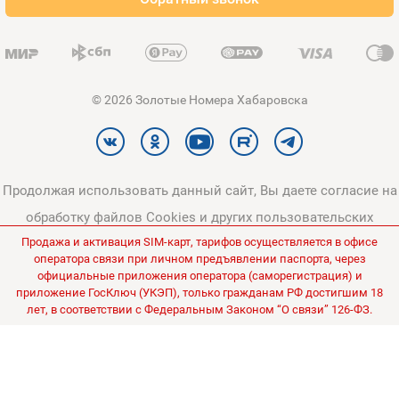
Карта сайта
© 2026 Золотые Номера Хабаровска
Продолжая использовать данный сайт, Вы даете согласие на
обработку файлов Cookies и других пользовательских
Продажа и активация SIM-карт, тарифов осуществляется в офисе
данных, в соответствии с
Политикой конфиденциальности
и
оператора связи при личном предъявлении паспорта, через
Политикой в отношении обработки персональных данных
.
официальные приложения оператора (саморегистрация) и
приложение ГосКлюч (УКЭП), только гражданам РФ достигшим 18
Все цены на сайте указаны без НДС.
лет, в соответствии с Федеральным Законом “О связи” 126-ФЗ.