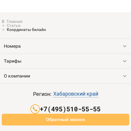
Статьи
Координаты билайн
Номера
Тарифы
Все номера
Продать номер
О компании
Выгодные тарифы
Пополнить баланс
Все тарифы
Контакты
Хабаровский край
Регион:
Партнерам
+7(495)510-55-55
Оплата и доставка
Обратный звонок
Карта сайта