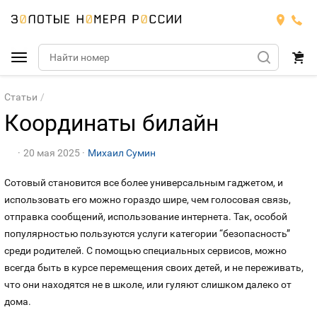
Подобрать номер
Статьи
Координаты билайн
МТС
20 мая 2025
Михаил Сумин
Билайн
МТС
Сотовый становится все более универсальным гаджетом, и
Мегафон
использовать его можно гораздо шире, чем голосовая связь,
Номера
БИЛАЙН
отправка сообщений, использование интернета. Так, особой
популярностью пользуются услуги категории “безопасность”
Теле2
Тарифы
МЕГАФОН
Номера
среди родителей. С помощью специальных сервисов, можно
всегда быть в курсе перемещения своих детей, и не переживать,
Йота
Тарифы
ТЕЛЕ2
Номера
что они находятся не в школе, или гуляют слишком далеко от
дома.
Продать номер
Тарифы
ЙОТА