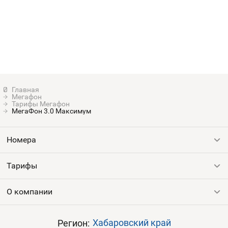
Мегафон
Тарифы Мегафон
МегаФон 3.0 Максимум
Номера
Тарифы
Все номера
Продать номер
О компании
Выгодные тарифы
Пополнить баланс
Все тарифы
Контакты
Хабаровский край
Регион: