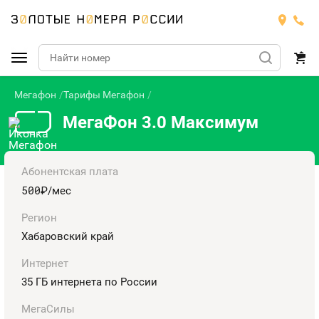
Мегафон
Тарифы Мегафон
Подобрать номер
МегаФон 3.0 Максимум
МТС
Билайн
МТС
Абонентская плата
500
руб.
/мес
Мегафон
Номера
БИЛАЙН
Регион
Теле2
Хабаровский край
Тарифы
МЕГАФОН
Номера
Интернет
Йота
Тарифы
ТЕЛЕ2
35 ГБ интернета по России
Номера
Продать номер
Тарифы
ЙОТА
МегаСилы