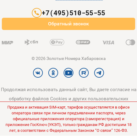
Партнерам
+7(495)510-55-55
Оплата и доставка
Обратный звонок
Карта сайта
© 2026 Золотые Номера Хабаровска
Продолжая использовать данный сайт, Вы даете согласие на
обработку файлов Cookies и других пользовательских
Продажа и активация SIM-карт, тарифов осуществляется в офисе
данных, в соответствии с
Политикой конфиденциальности
и
оператора связи при личном предъявлении паспорта, через
Политикой в отношении обработки персональных данных
.
официальные приложения оператора (саморегистрация) и
приложение ГосКлюч (УКЭП), только гражданам РФ достигшим 18
Все цены на сайте указаны без НДС.
лет, в соответствии с Федеральным Законом “О связи” 126-ФЗ.