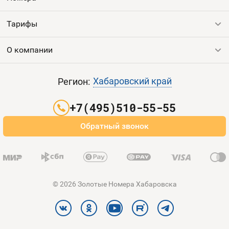
Тарифы
Все номера
Продать номер
О компании
Выгодные тарифы
Пополнить баланс
Все тарифы
Контакты
Хабаровский край
Регион:
Партнерам
+7(495)510-55-55
Оплата и доставка
Обратный звонок
Карта сайта
© 2026 Золотые Номера Хабаровска