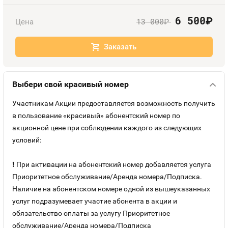
Оплата и доставка
Тарифы
6 500
руб.
13 000
Цена
руб.
Номера
Контакты
Заказать
Устройства
Выбери свой красивый номер
Участникам Акции предоставляется возможность получить
в пользование «красивый» абонентский номер по
акционной цене при соблюдении каждого из следующих
условий:
❗ При активации на абонентский номер добавляется услуга
Приоритетное обслуживание/Аренда номера/Подписка.
Наличие на абонентском номере одной из вышеуказанных
услуг подразумевает участие абонента в акции и
обязательство оплаты за услугу Приоритетное
обслуживание/Аренда номера/Подписка