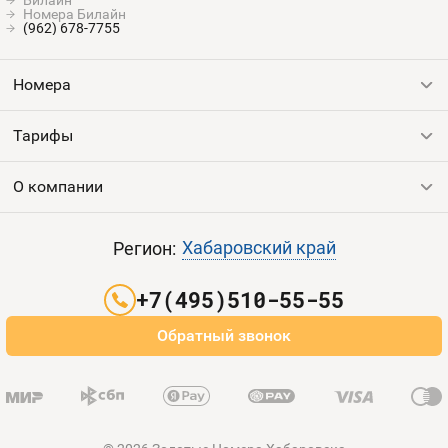
Билайн
Номера Билайн
(962) 678-7755
Номера
Тарифы
Все номера
Продать номер
О компании
Выгодные тарифы
Пополнить баланс
Все тарифы
Контакты
Хабаровский край
Регион:
Партнерам
+7(495)510-55-55
Оплата и доставка
Обратный звонок
Карта сайта