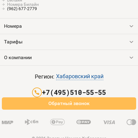
Билайн
Номера Билайн
(962) 677-2779
Номера
Тарифы
Все номера
Продать номер
О компании
Выгодные тарифы
Пополнить баланс
Все тарифы
Контакты
Хабаровский край
Регион:
Партнерам
+7(495)510-55-55
Оплата и доставка
Обратный звонок
Карта сайта