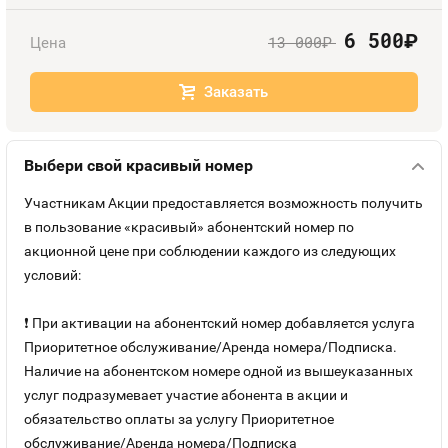
Оплата и доставка
Тарифы
6 500
руб.
13 000
Цена
руб.
Номера
Контакты
Заказать
Устройства
Выбери свой красивый номер
Участникам Акции предоставляется возможность получить
в пользование «красивый» абонентский номер по
акционной цене при соблюдении каждого из следующих
условий:
❗ При активации на абонентский номер добавляется услуга
Приоритетное обслуживание/Аренда номера/Подписка.
Наличие на абонентском номере одной из вышеуказанных
услуг подразумевает участие абонента в акции и
обязательство оплаты за услугу Приоритетное
обслуживание/Аренда номера/Подписка