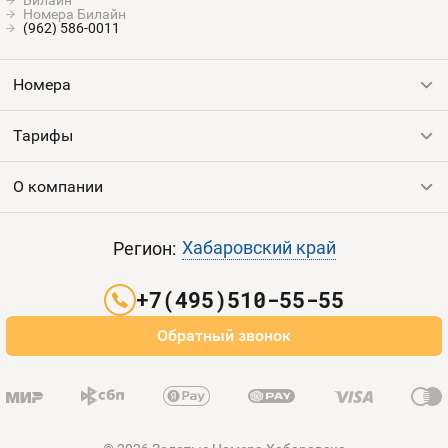
Билайн
Номера Билайн
(962) 586-0011
Номера
Тарифы
Все номера
Продать номер
О компании
Выгодные тарифы
Пополнить баланс
Все тарифы
Контакты
Хабаровский край
Регион:
Партнерам
+7(495)510-55-55
Оплата и доставка
Обратный звонок
Карта сайта