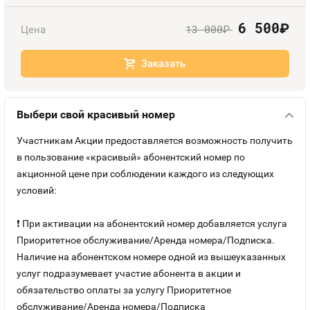
Оплата и доставка
Тарифы
6 500
руб.
13 000
Цена
руб.
Номера
Контакты
Заказать
Устройства
Выбери свой красивый номер
Участникам Акции предоставляется возможность получить
в пользование «красивый» абонентский номер по
акционной цене при соблюдении каждого из следующих
условий:
❗ При активации на абонентский номер добавляется услуга
Приоритетное обслуживание/Аренда номера/Подписка.
Наличие на абонентском номере одной из вышеуказанных
услуг подразумевает участие абонента в акции и
обязательство оплаты за услугу Приоритетное
обслуживание/Аренда номера/Подписка