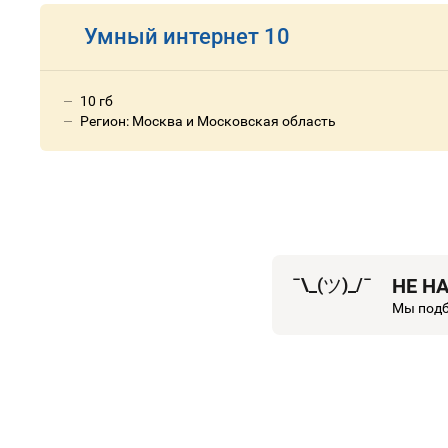
Умный интернет 10
10 гб
Регион: Москва и Московская область
¯\_(
ツ
)_/¯
НЕ Н
Мы подб