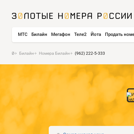
МТС
Билайн
Мегафон
Теле2
Йота
Продать ном
Билайн
Номера Билайн
(962) 222-5-333