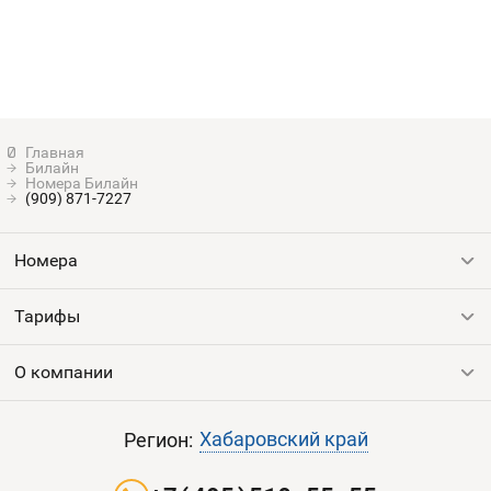
Билайн
Номера Билайн
(909) 871-7227
Номера
Тарифы
Все номера
Продать номер
О компании
Выгодные тарифы
Пополнить баланс
Все тарифы
Контакты
Хабаровский край
Регион:
Партнерам