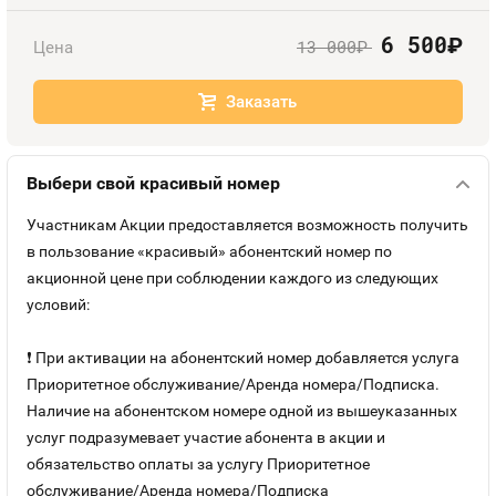
Оплата и доставка
Тарифы
6 500
руб.
13 000
Цена
руб.
Номера
Контакты
Заказать
Устройства
Выбери свой красивый номер
Участникам Акции предоставляется возможность получить
в пользование «красивый» абонентский номер по
акционной цене при соблюдении каждого из следующих
условий:
❗ При активации на абонентский номер добавляется услуга
Приоритетное обслуживание/Аренда номера/Подписка.
Наличие на абонентском номере одной из вышеуказанных
услуг подразумевает участие абонента в акции и
обязательство оплаты за услугу Приоритетное
обслуживание/Аренда номера/Подписка