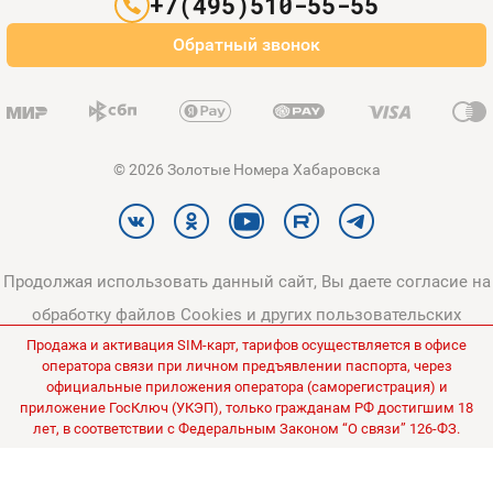
+7(495)510-55-55
Оплата и доставка
Обратный звонок
Карта сайта
© 2026 Золотые Номера Хабаровска
Продолжая использовать данный сайт, Вы даете согласие на
обработку файлов Cookies и других пользовательских
Продажа и активация SIM-карт, тарифов осуществляется в офисе
данных, в соответствии с
Политикой конфиденциальности
и
оператора связи при личном предъявлении паспорта, через
Политикой в отношении обработки персональных данных
.
официальные приложения оператора (саморегистрация) и
приложение ГосКлюч (УКЭП), только гражданам РФ достигшим 18
Все цены на сайте указаны без НДС.
лет, в соответствии с Федеральным Законом “О связи” 126-ФЗ.